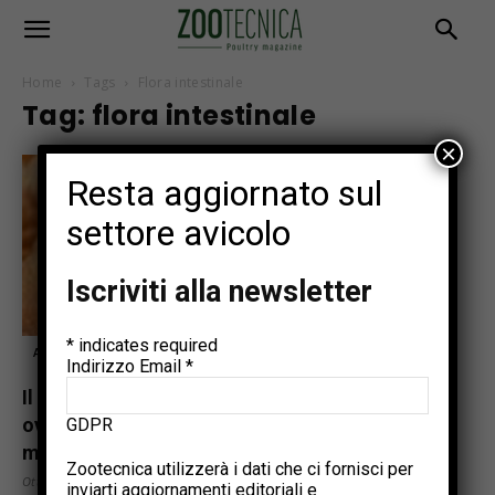
Home
Tags
Flora intestinale
Tag: flora intestinale
×
Resta aggiornato sul
settore avicolo
Iscriviti alla newsletter
*
indicates required
Approfondimenti
Indirizzo Email
*
Il miglioramento delle performance delle
ovaiole grazie alla modulazione della
GDPR
microflora...
Zootecnica utilizzerà i dati che ci fornisci per
Ottobre 24, 2021
inviarti aggiornamenti editoriali e