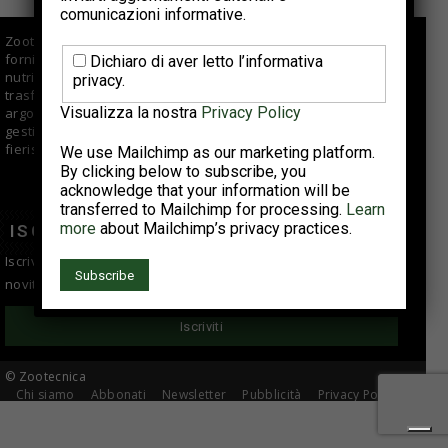
comunicazioni informative.
Zootecnica.it è il sito specializzato sul settore avicolo che
fornisce informazioni di qualità per aziende di selezione,
Dichiaro di aver letto l’informativa
nutrizionisti, veterinari, allevatori e centri di macellazione e
privacy.
trasformazione. Offre approfondimenti e articoli su vari
Visualizza la nostra
Privacy Policy
argomenti fra cui tendenze di mercato, buone pratiche di
gestione e suggerimenti tecnici; si occupa anche di eventi
fieristici, reportage e interviste ad aziende del comparto.
We use Mailchimp as our marketing platform.
By clicking below to subscribe, you
acknowledge that your information will be
transferred to Mailchimp for processing.
Learn
more
about Mailchimp’s privacy practices.
ISCRIVITI ALLA NEWSLETTER
Iscriviti alla newsletter per essere sempre informato sulle
novità del settore avicolo!
Iscriviti
© Zootecnica
Chi siamo
Abbonati
Newsletter
Pubblicità
Privacy Policy