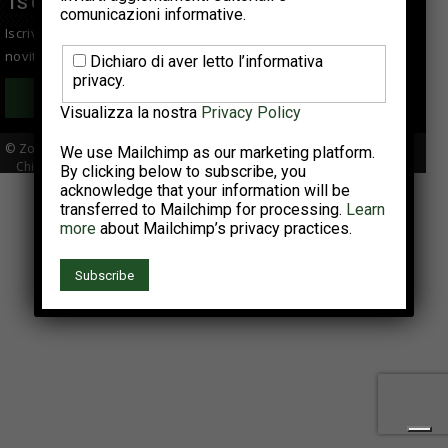
ISCRIVITI ALLA NEWSLETTER
comunicazioni informative.
Iscriviti alla newsletter per essere sempre informato sulle
novità del settore avicolo!
Dichiaro di aver letto l’informativa
privacy.
Iscriviti
Visualizza la nostra
Privacy Policy
© Zootecnica
We use Mailchimp as our marketing platform.
Chi siamo
Abbonati
Newsletter
Pubblicità
Privacy Policy
By clicking below to subscribe, you
acknowledge that your information will be
transferred to Mailchimp for processing.
Learn
more
about Mailchimp’s privacy practices.