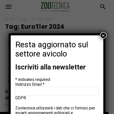
Home
Tags
EuroTier 2024
Tag: EuroTier 2024
×
Resta aggiornato sul
settore avicolo
Iscriviti alla newsletter
*
indicates required
Aziende
Indirizzo Email
*
GIORDANO presenta HCS ProLife® un punto
di svolta nell’alimentazione precoce dei...
GDPR
Ottobre 4, 2024
Zootecnica utilizzerà i dati che ci fornisci per
inviarti aggiornamenti editoriali e