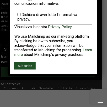
comunicazioni informative.
Zootecnica.it è il sito specializzato sul settore avicolo che
fornisce informazioni di qualità per aziende di selezione,
nutrizionisti, veterinari, allevatori e centri di macellazione e
Dichiaro di aver letto l’informativa
trasformazione. Offre approfondimenti e articoli su vari
privacy.
argomenti fra cui tendenze di mercato, buone pratiche di
gestione e suggerimenti tecnici; si occupa anche di eventi
Visualizza la nostra
Privacy Policy
fieristici, reportage e interviste ad aziende del comparto.
We use Mailchimp as our marketing platform.
By clicking below to subscribe, you
acknowledge that your information will be
ISCRIVITI ALLA NEWSLETTER
transferred to Mailchimp for processing.
Learn
more
about Mailchimp’s privacy practices.
Iscriviti alla newsletter per essere sempre informato sulle
novità del settore avicolo!
Iscriviti
© Zootecnica
Chi siamo
Abbonati
Newsletter
Pubblicità
Privacy Policy