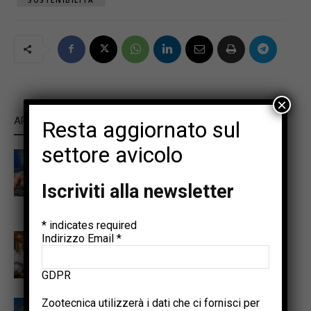
×
ARTICOLI CORRELATI
ALTRO DALL'AUTORE
Resta aggiornato sul
settore avicolo
Autenticazione del sistema di
allevamento delle galline ovaiole
Iscriviti alla newsletter
tramite machine learning e
qualità delle uova
*
indicates required
Promuovere la sostenibilità
Indirizzo Email
*
avicola per soddisfare il
fabbisogno proteico del 2050
GDPR
Zootecnica utilizzerà i dati che ci fornisci per
Punti salienti dell’Annual Meeting