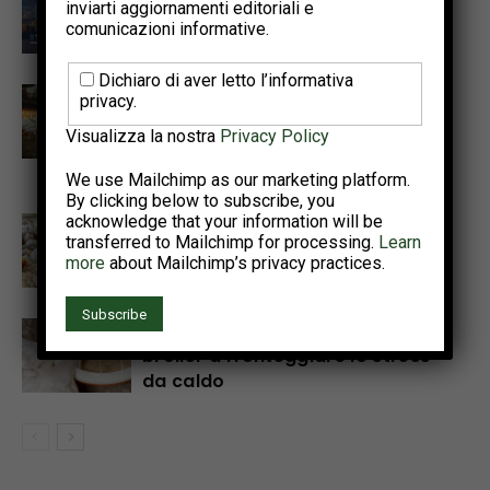
inviarti aggiornamenti editoriali e
PSA e del World Poultry
comunicazioni informative.
Congress 2026
Dichiaro di aver letto l’informativa
Il progetto Interreg NWE
privacy.
OMELETTE illustra un percorso
Visualizza la nostra
Privacy Policy
pratico per cicli di produzione di
uova più lunghi e più sani
We use Mailchimp as our marketing platform.
By clicking below to subscribe, you
acknowledge that your information will be
Tecnologie di precisione per
transferred to Mailchimp for processing.
Learn
rilevare le patologie enteriche
more
about Mailchimp’s privacy practices.
nel pollo da carne
Additivi alternativi per aiutare i
broiler a fronteggiare lo stress
da caldo