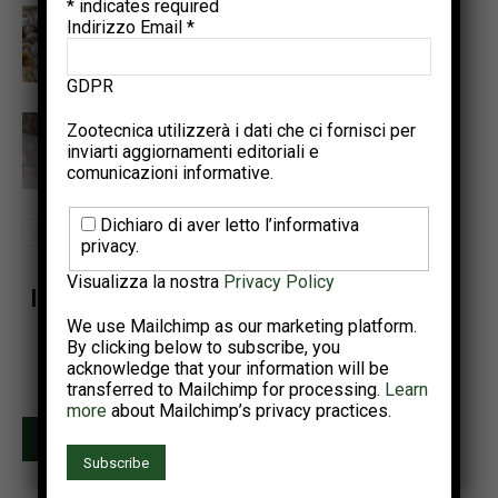
*
indicates required
Tecnologie di precisione per
Indirizzo Email
*
rilevare le patologie enteriche
nel pollo da carne
GDPR
Additivi alternativi per aiutare i
Zootecnica utilizzerà i dati che ci fornisci per
broiler a fronteggiare lo stress
inviarti aggiornamenti editoriali e
comunicazioni informative.
da caldo
Dichiaro di aver letto l’informativa
privacy.
Visualizza la nostra
Privacy Policy
Iscriviti alla newsletter di Zootecnica
We use Mailchimp as our marketing platform.
Ricevi una selezione dei contenuti più rilevanti del settore
By clicking below to subscribe, you
avicolo.
acknowledge that your information will be
Due invii al mese • Iscrizione gratuita
transferred to Mailchimp for processing.
Learn
more
about Mailchimp’s privacy practices.
Iscriviti