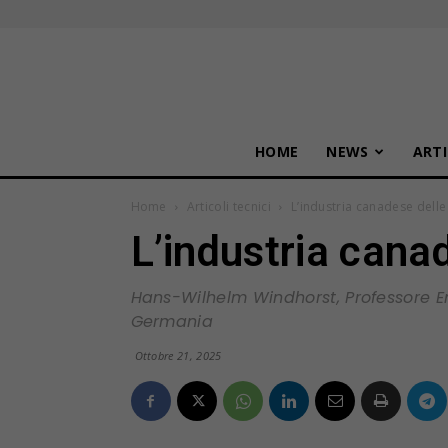
HOME
NEWS
ARTI
Home
Articoli tecnici
L’industria canadese dell
L’industria cana
Hans-Wilhelm Windhorst, Professore Em
Germania
Ottobre 21, 2025