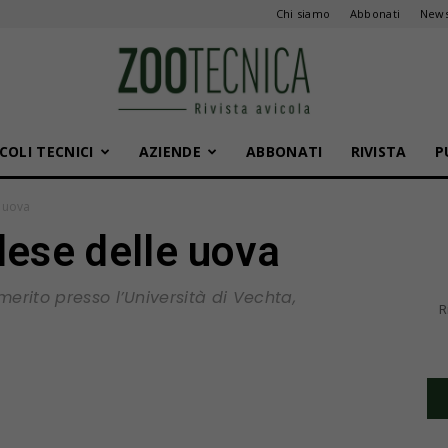
Chi siamo
Abbonati
News
COLI TECNICI
AZIENDE
ABBONATI
RIVISTA
P
Zootecnica
e uova
dese delle uova
erito presso l’Università di Vechta,
R