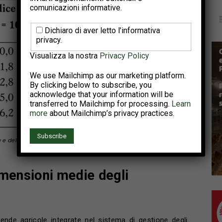
comunicazioni informative.
Dichiaro di aver letto l’informativa
privacy.
Visualizza la nostra
Privacy Policy
We use Mailchimp as our marketing platform.
By clicking below to subscribe, you
acknowledge that your information will be
transferred to Mailchimp for processing.
Learn
more
about Mailchimp’s privacy practices.
e e della produzione di uova in Canada tra 2019 e 2023 (fonte:
imensioni medie degli
de agricole integrate nel sistema di gestione degli