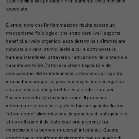
suscettibilità alle patologie e un aumento della mortalità
associata.
È ormai noto che l’infiammazione risulta essere un
meccanismo fisiologico, che entro certi livelli apporta
benefici a livello organico; essa determina un’immediata
risposta a diversi stimoli lesivi a cui è sottoposta la
barriera intestinale, attraverso l’attivazione del sistema a
cascata del NFkB (fattore nucleare kappa b) e del
meccanismo delle interleuchine. Un’eccessiva risposta
immunitaria comporta, però, una deplezione energetica
elevata: energia che potrebbe essere utilizzata per
l’accrescimento e/o la deposizione. Il processo
infiammatorio cronico si può instaurare quando diversi
fattori come l’alimentazione, la presenza di patogeni e lo
stress alterano il delicato equilibrio presente tra
microbiota e la barriera (mucosa) intestinale. Questa
condizione si manifesta inizialmente con un quadro di