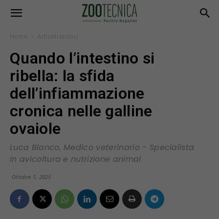
Home
Articoli tecnici
Quando l’intestino si
ribella: la sfida
dell’infiammazione
cronica nelle galline
ovaiole
Luca Bianco, Medico veterinario - Specialista
in avicoltura e nutrizione animal
Ottobre 1, 2025