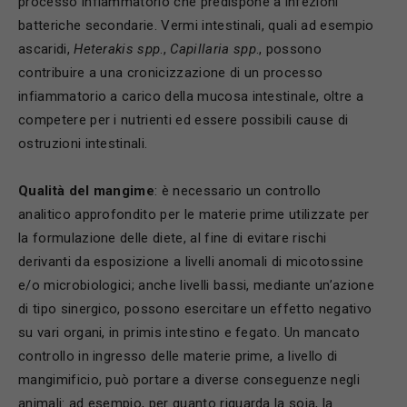
processo infiammatorio che predispone a infezioni
batteriche secondarie. Vermi intestinali, quali ad esempio
ascaridi,
H
eterakis spp
.,
Capillaria spp
., possono
contribuire a una cronicizzazione di un processo
infiammatorio a carico della mucosa intestinale, oltre a
competere per i nutrienti ed essere possibili cause di
ostruzioni intestinali.
Qualit
à del mangime
: è necessario un controllo
analitico approfondito per le materie prime utilizzate per
la formulazione delle diete, al fine di evitare rischi
derivanti da esposizione a livelli anomali di micotossine
e/o microbiologici; anche livelli bassi, mediante un’azione
di tipo sinergico, possono esercitare un effetto negativo
su vari organi, in primis intestino e fegato. Un mancato
controllo in ingresso delle materie prime, a livello di
mangimificio, può portare a diverse conseguenze negli
animali: ad esempio, per quanto riguarda la soia, la